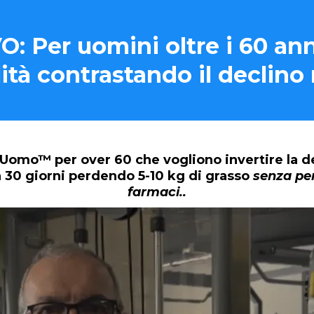
 Per uomini oltre i 60 an
alità contrastando il declino
ty Uomo™
per over 60 che vogliono
invertire la 
 30 giorni perdendo 5-10 kg di grasso
senza pe
farmaci..