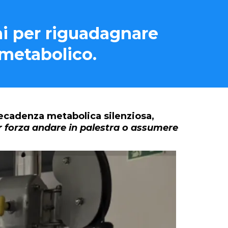
ni per riguadagnare
 metabolico.
decadenza metabolica silenziosa
,
r forza andare in palestra o assumere