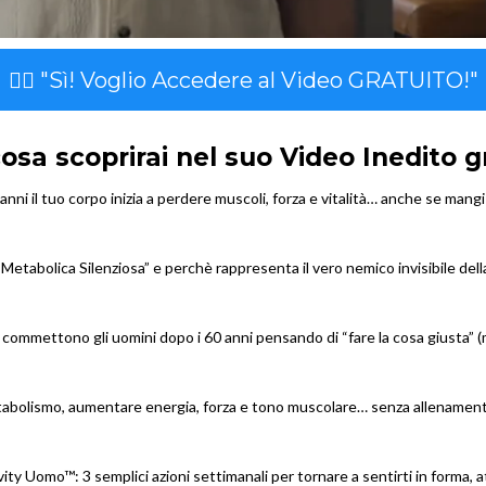
👉🏻 "Sì! Voglio Accedere al Video GRATUITO!"
osa scoprirai nel suo Video Inedito g
anni il tuo corpo inizia a perdere muscoli, forza e vitalità… anche se man
etabolica Silenziosa” e perchè rappresenta il vero nemico invisibile dell
 commettono gli uomini dopo i 60 anni pensando di “fare la cosa giusta” (
tabolismo, aumentare energia, forza e tono muscolare… senza allenamenti 
ity Uomo™: 3 semplici azioni settimanali per tornare a sentirti in forma, 